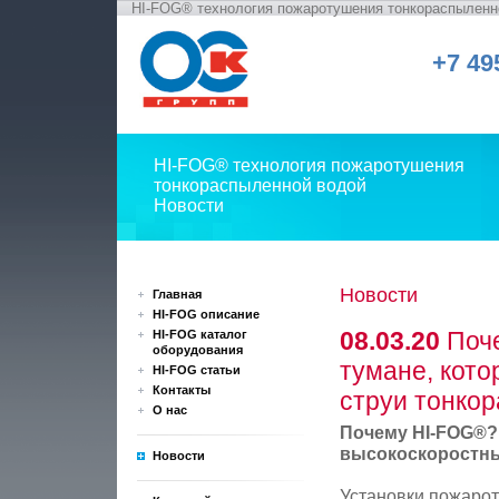
HI-FOG® технология пожаротушения тонкораспыленн
+7 49
HI-FOG® технология пожаротушения
тонкораспыленной водой
Новости
Новости
Главная
HI-FOG описание
08.03.20
Поче
HI-FOG каталог
оборудования
тумане, кот
HI-FOG статьи
Контакты
струи тонко
О нас
Почему HI-FOG®? 
высокоскоростны
Новости
Установки пожарот