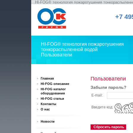
HI-FOG® технология пожаротушения тонкораспыленн
+7 49
HI-FOG® технология пожаротушения
тонкораспыленной водой
Пользователи
Пользователи
Главная
HI-FOG описание
Забыли пароль?
HI-FOG каталог
оборудования
E-mail:
HI-FOG статьи
Контакты
Введите код:
О нас
Новости