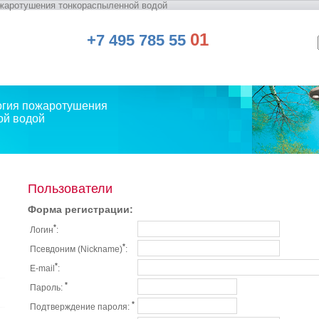
жаротушения тонкораспыленной водой
01
+7 495 785 55
огия пожаротушения
ой водой
Пользователи
Форма регистрации:
*
Логин
:
*
Псевдоним (Nickname)
:
*
E-mail
:
*
Пароль:
*
Подтверждение пароля: