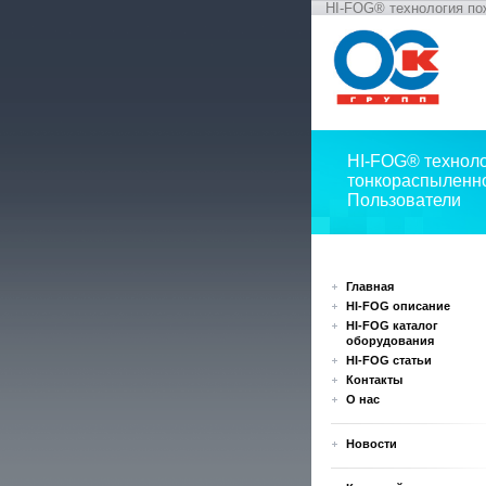
HI-FOG® технология по
HI-FOG® технол
тонкораспыленн
Пользователи
Главная
HI-FOG описание
HI-FOG каталог
оборудования
HI-FOG статьи
Контакты
О нас
Новости