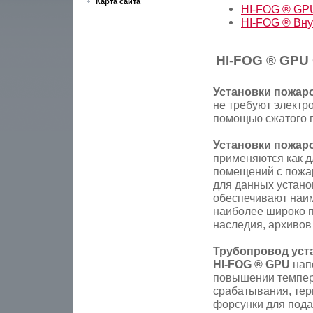
Карта сайта
HI-FOG ® GP
HI-FOG ® Вн
HI-FOG ® GPU
Установки пожар
не требуют электро
помощью сжатого г
Установки пожар
применяются как д
помещений с пожар
для данных устано
обеспечивают наи
наиболее широко п
наследия, архивов и
Трубопровод уст
HI-FOG ® GPU
напо
повышении темпер
срабатывания, тер
форсунки для пода