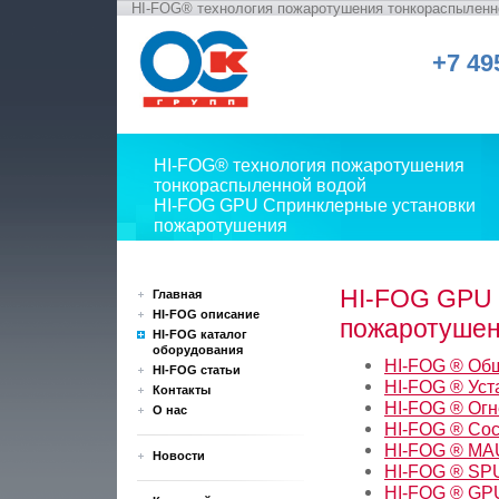
HI-FOG® технология пожаротушения тонкораспыленн
+7 49
HI-FOG® технология пожаротушения
тонкораспыленной водой
HI-FOG GPU Спринклерные установки
пожаротушения
HI-FOG GPU 
Главная
HI-FOG описание
пожаротуше
HI-FOG каталог
оборудования
HI-FOG ® Общ
HI-FOG статьи
HI-FOG ® Уст
Контакты
HI-FOG ® Огн
О нас
HI-FOG ® Сос
HI-FOG ® MA
Новости
HI-FOG ® SPU
HI-FOG ® GP