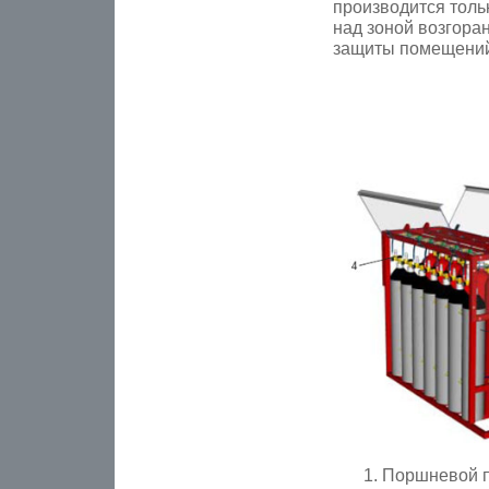
производится толь
над зоной возгора
защиты помещений 
Поршневой п