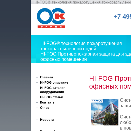
HI-FOG® технология пожаротушения тонкораспыленн
+7 49
HI-FOG® технология пожаротушения
тонкораспыленной водой
HI-FOG Противопожарная защита для зд
офисных помещений
HI-FOG Прот
Главная
HI-FOG описание
офисных по
HI-FOG каталог
оборудования
HI-FOG статьи
Сист
Контакты
защи
О нас
Сист
Новости
любо
в но