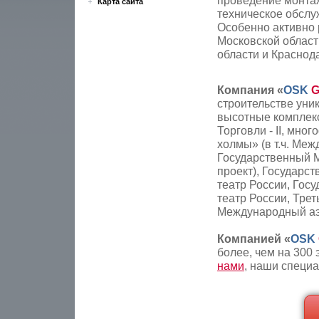
проведение монтаж
Карта сайта
техническое
обслу
Особенно активно р
Московской области
области и Краснод
Компания «
OSK
строительстве уник
высотные комплек
Торговли - II,
много
холмы» (в т.ч. Ме
Государственный Ма
проект), Государс
театр России, Гос
театр России, Трет
Международный аэ
Компанией «
OSK
более, чем на 300
нами
, наши специ