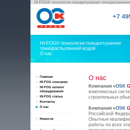
HI-FOG® технология пожаротушения тонкораспыленн
+7 49
HI-FOG® технология пожаротушения
тонкораспыленной водой
О нас
О нас
Главная
HI-FOG описание
Компания «
OSK
HI-FOG каталог
комплексных сист
оборудования
строительных объе
HI-FOG статьи
Контакты
О нас
Компания «
OSK
Российской Федера
Опытные квалифиц
Новости
работы по всех эт